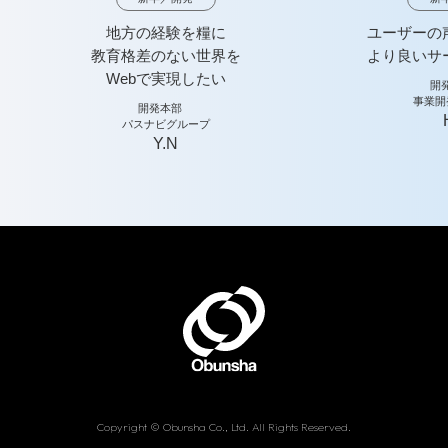
地方の経験を糧に
ユーザーの
教育格差のない世界を
より良いサ
Webで実現したい
開
事業開
開発本部
パスナビグループ
Y.N
Copyright © Obunsha Co., Ltd. All Rights Reserved.