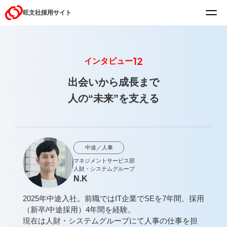
旺文社
採用サイト
12
インタビュー
出会いから成長まで
人の“未来”を支える
中途／人事
マネジメントサービス部
人財・システムグループ
N.K
2025年中途入社。前職ではIT企業でSEを7年間、採用
（新卒/中途採用）4年間を経験。
現在は人財・システムグループにて人事の仕事を担